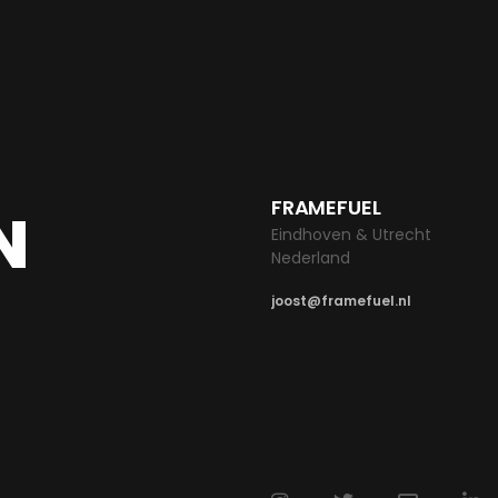
FRAMEFUEL
N
Eindhoven & Utrecht
Nederland
joost@framefuel.nl